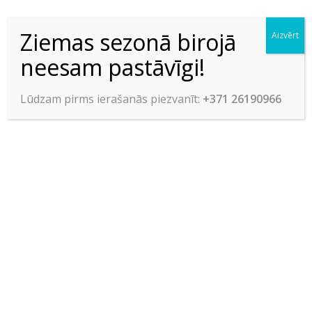
Ziemas sezonā birojā
Aizvērt
neesam pastāvīgi!
Lūdzam pirms ierašanās piezvanīt:
+371 26190966
Blīve